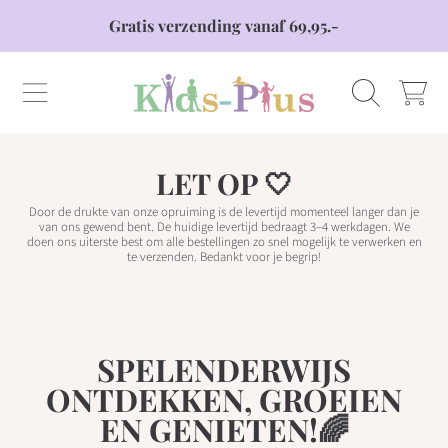
Gratis verzending vanaf 69,95.-
DOORGAAN NAAR ARTIKEL
KIDS PLUS
WINKELWAG
LET OP 🤍
Door de drukte van onze opruiming is de levertijd momenteel langer dan je
van ons gewend bent. De huidige levertijd bedraagt 3–4 werkdagen. We
doen ons uiterste best om alle bestellingen zo snel mogelijk te verwerken en
te verzenden. Bedankt voor je begrip!
SPELENDERWIJS
ONTDEKKEN, GROEIEN
EN GENIETEN!🌈