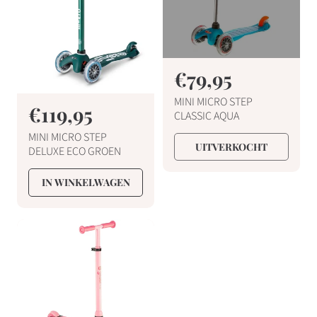
s
N
€79,95
o
MINI MICRO STEP
N
€119,95
r
CLASSIC AQUA
o
m
MINI MICRO STEP
UITVERKOCHT
r
DELUXE ECO GROEN
a
m
l
IN WINKELWAGEN
a
e
l
p
e
r
p
i
r
j
i
s
j