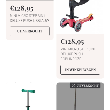
N
€128,95
o
MINI MICRO STEP 3IN1
r
DELUXE PUSH IJSBLAUW
m
UITVERKOCHT
a
N
€128,95
l
o
e
MINI MICRO STEP 3IN1
r
p
DELUXE PUSH
ROBIJNROZE
m
r
a
i
IN WINKELWAGEN
l
j
e
s
UITVERKOCHT
p
r
i
j