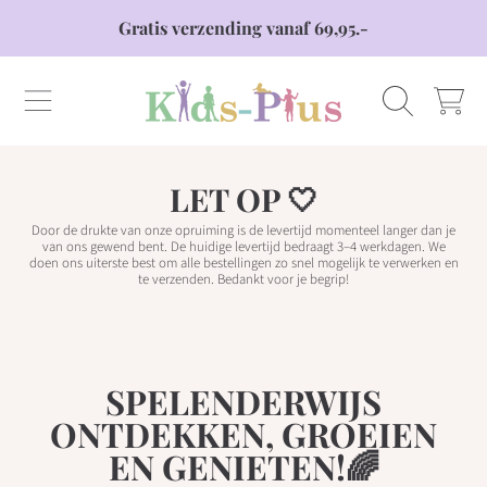
Gratis verzending vanaf 69,95.-
DOORGAAN NAAR ARTIKEL
KIDS PLUS
WINKELWAG
LET OP 🤍
Door de drukte van onze opruiming is de levertijd momenteel langer dan je
van ons gewend bent. De huidige levertijd bedraagt 3–4 werkdagen. We
doen ons uiterste best om alle bestellingen zo snel mogelijk te verwerken en
te verzenden. Bedankt voor je begrip!
SPELENDERWIJS
ONTDEKKEN, GROEIEN
EN GENIETEN!🌈